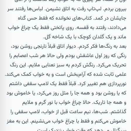
بیرون بردم. لپ‌تاپ رفت به اتاق نشیمن. لباس‌ها رفتند سر
جایشان در کمد. کتاب‌های نخوانده که فقط حس گناه
می‌دادند، رفتند به قفسه. روی پاتختی فقط یک
چراغ خواب
ماند و یک
گلدان کوچک
با یک شاخه گل.
بعد به رنگ‌ها فکر کردم. دیوار اتاق قبلاً نارنجی روشن بود،
رنگی که روز اول عاشقش بودم ولی حالا هر شب اعصابم را
تحریک می‌کرد. رنگش کردم به سبز نعنایی ملایم. این رنگ
علمی ثابت شده که آرام‌بخش است و به خواب کمک می‌کند.
نورپردازی هم تغییر کرد. قبلاً فقط یک لامپ سقفی داشتم
که یا روشن بود و همه جا را مثل روز می‌کرد، یا خاموش بود
و همه جا تاریک. حالا چراغ خواب با نور گرم و ملایم
گذاشتم. شب‌ها، نیم ساعت قبل از خواب، لامپ سقفی را
خاموش می‌کنم و فقط با چراغ خواب می‌نشینم. این به مغز
سیگنال می‌دهد که وقت خواب نزدیک است.