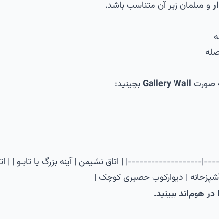
ر
و مبلمان زیر آن متناسب باشد.
به صورت
Gallery Wall
بچینید:
---|-------------------| | اتاق نشیمن | آینه بزرگ یا تابلو | | ا
| آشپزخانه | دیوارکوب حصیری کوچک |
 در
هوم‌اند
ببینید.